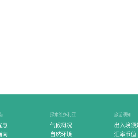
南
探索维多利亚
旅游须知
优惠
气候概况
出入境须
指南
自然环境
汇率币值