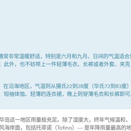
秋通常非常温暖舒适，特别是六月和九月。日间的气温适合
；此外，也不妨带上一件轻薄毛衣、长裤或者外套、夹克
天，在沿海地区，气温则从摄氏22到28度（华氏72到83度
、短袖体恤、轻薄的连衣裙，晚上则穿薄毛衣和长裤即可
华岛这一地区雨量极充足。除了湿度大，终年气候温和，
风海岸面，包括托菲诺（Tofino）— 是年降雨量最高的