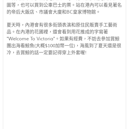
圖等，也可以買到公車巴士的票。站在港內可以看見著名
的帝后大飯店、市議會大廈和BC皇家博物館。
夏天時，內港會有很多街頭表演和原住民販賣手工藝術
品。在內港的花圃裡，還會看到用花推成的字寫著
"Welcome To Victoria"。如果有經費，不妨去參加賞鯨
團出海看鯨魚(大概$100加幣一位)，海風到了夏天還是很
冷，去賞鯨的話一定要記得穿上外套喔!